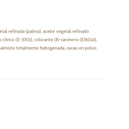
etal refinada (palma), aceite vegetal refinado
o cítrico (E-330)), colorante (B-caroteno (E160a)),
de palmiste totalmente hidrogenada, cacao en polvo