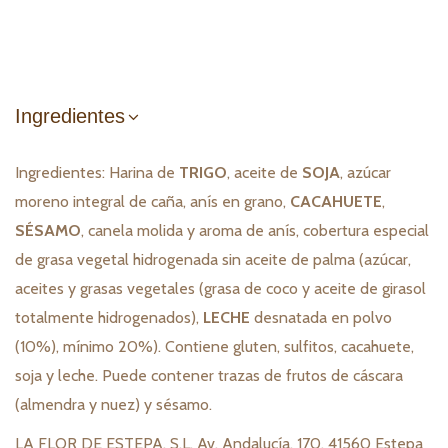
Ingredientes
Ingredientes: Harina de
TRIGO
, aceite de
SOJA
, azúcar
moreno integral de caña, anís en grano,
CACAHUETE
,
SÉSAMO
, canela molida y aroma de anís, cobertura especial
de grasa vegetal hidrogenada sin aceite de palma (azúcar,
aceites y grasas vegetales (grasa de coco y aceite de girasol
totalmente hidrogenados),
LECHE
desnatada en polvo
(10%), mínimo 20%). Contiene gluten, sulfitos, cacahuete,
soja y leche. Puede contener trazas de frutos de cáscara
(almendra y nuez) y sésamo.
LA FLOR DE ESTEPA, S.L. Av. Andalucía, 170. 41560 Estepa